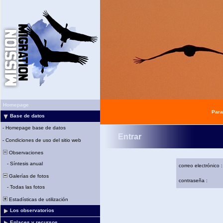
Homepage
Para
Base de datos
-
Homepage base de datos
Entrar
-
Condiciones de uso del sitio web
Observaciones
-
Síntesis anual
correo electrónico :
Galerías de fotos
contraseña :
-
Todas las fotos
Estadísticas de utilización
Los observatorios
Enlaces y recursos