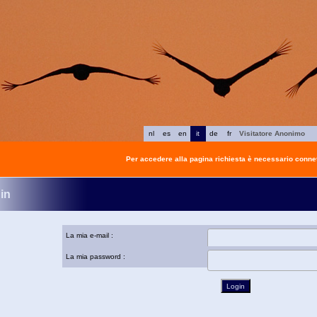
nl
es
en
it
de
fr
Visitatore Anonimo
Per accedere alla pagina richiesta è necessario connet
in
La mia e-mail :
La mia password :