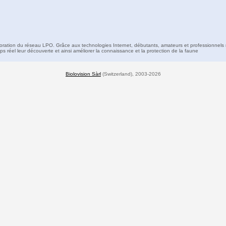
boration du réseau LPO. Grâce aux technologies Internet, débutants, amateurs et professionnels 
s réel leur découverte et ainsi améliorer la connaissance et la protection de la faune
Biolovision Sàrl
(Switzerland), 2003-2026