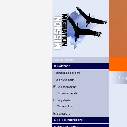
Pagina iniziale
Database
-
Homepage dei dati
Log
-
La nostra carta
Le osservazioni
-
Sintesi annuale
Le gallerie
-
Tutte le foto
Statistiche
I siti di migrazione
Risorse e links