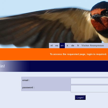
nl
es
en
it
de
fr
Visitor Anonymous
To access the requested page, login is required.
in!
email :
password :