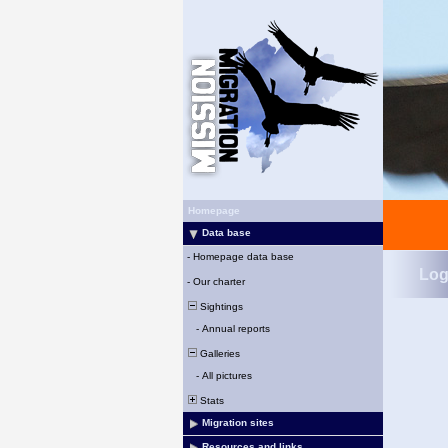
Homepage
Data base
-
Homepage data base
Log
-
Our charter
Sightings
-
Annual reports
Galleries
-
All pictures
Stats
Migration sites
Resources and links