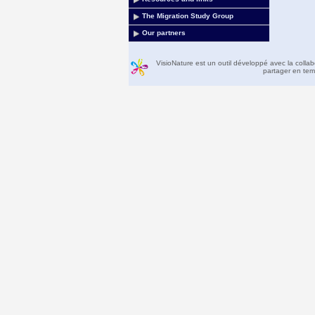
The Migration Study Group
Our partners
VisioNature est un outil développé avec la colla
partager en temp