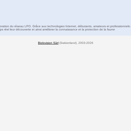
boration du réseau LPO. Grâce aux technologies Internet, débutants, amateurs et professionnels 
s réel leur découverte et ainsi améliorer la connaissance et la protection de la faune
Biolovision Sàrl
(Switzerland), 2003-2026