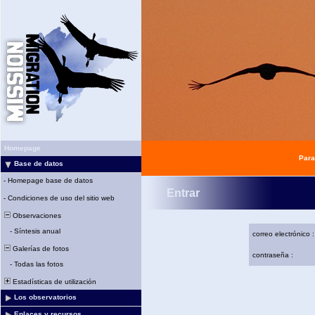
Homepage
Para
Base de datos
-
Homepage base de datos
Entrar
-
Condiciones de uso del sitio web
Observaciones
-
Síntesis anual
correo electrónico :
Galerías de fotos
contraseña :
-
Todas las fotos
Estadísticas de utilización
Los observatorios
Enlaces y recursos