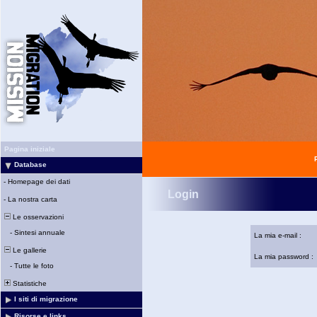
Pagina iniziale
Database
-
Homepage dei dati
Login
-
La nostra carta
Le osservazioni
-
Sintesi annuale
La mia e-mail :
Le gallerie
La mia password :
-
Tutte le foto
Statistiche
I siti di migrazione
Risorse e links