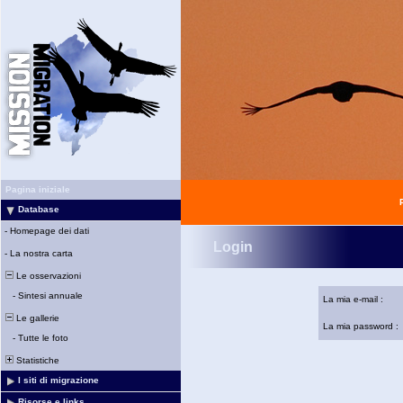
Pagina iniziale
Database
-
Homepage dei dati
Login
-
La nostra carta
Le osservazioni
-
Sintesi annuale
La mia e-mail :
Le gallerie
La mia password :
-
Tutte le foto
Statistiche
I siti di migrazione
Risorse e links