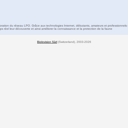
boration du réseau LPO. Grâce aux technologies Internet, débutants, amateurs et professionnels 
s réel leur découverte et ainsi améliorer la connaissance et la protection de la faune
Biolovision Sàrl
(Switzerland), 2003-2026