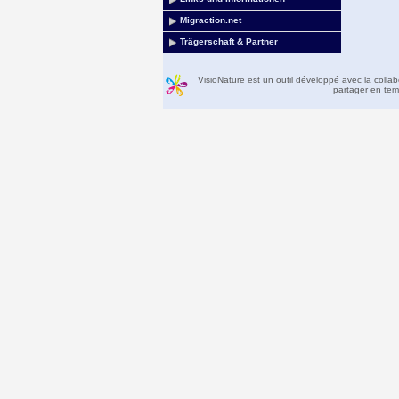
Migraction.net
Trägerschaft & Partner
VisioNature est un outil développé avec la colla
partager en temp