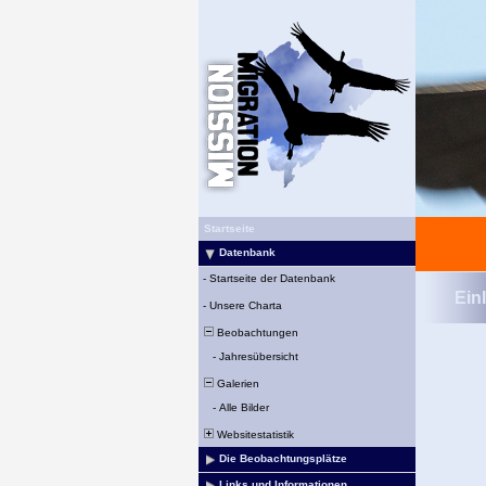
Startseite
Datenbank
-
Startseite der Datenbank
Ein
-
Unsere Charta
Beobachtungen
-
Jahresübersicht
Galerien
-
Alle Bilder
Websitestatistik
Die Beobachtungsplätze
Links und Informationen