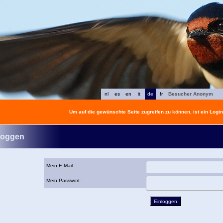
nl
es
en
it
de
fr
Besucher Anonym
Um auf die gewünschte Seite zugreifen zu können, ist ein Login 
loggen
Mein E-Mail :
Mein Passwort :