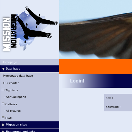
Homepage
Data base
-
Homepage data base
Login!
-
Our charter
Sightings
-
Annual reports
email :
Galleries
password :
-
All pictures
Stats
Migration sites
Resources and links