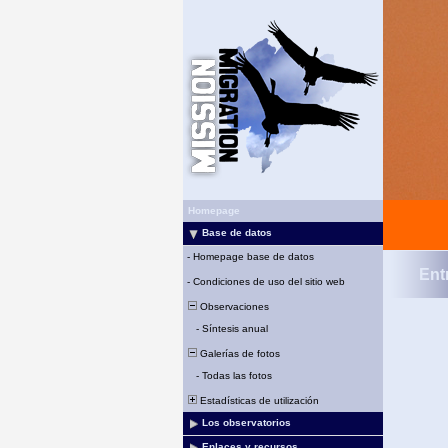
Homepage
Base de datos
-
Homepage base de datos
Ent
-
Condiciones de uso del sitio web
Observaciones
-
Síntesis anual
Galerías de fotos
-
Todas las fotos
Estadísticas de utilización
Los observatorios
Enlaces y recursos