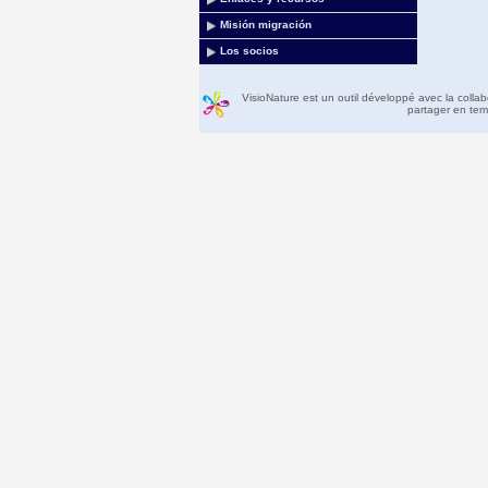
Misión migración
Los socios
VisioNature est un outil développé avec la colla
partager en temp