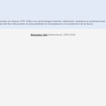
boration du réseau LPO. Grâce aux technologies Internet, débutants, amateurs et professionnels 
s réel leur découverte et ainsi améliorer la connaissance et la protection de la faune
Biolovision Sàrl
(Switzerland), 2003-2026