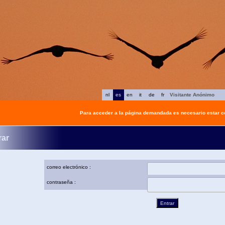
nl
es
en
it
de
fr
Visitante Anónimo
Para acceder a la página demandada es necesario estar 
rar
correo electrónico :
contraseña :