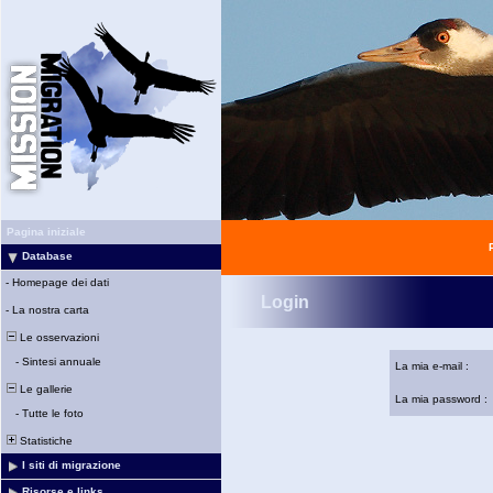
Pagina iniziale
Database
-
Homepage dei dati
Login
-
La nostra carta
Le osservazioni
-
Sintesi annuale
La mia e-mail :
Le gallerie
La mia password :
-
Tutte le foto
Statistiche
I siti di migrazione
Risorse e links