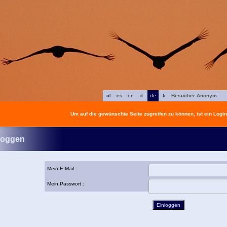
nl
es
en
it
de
fr
Besucher Anonym
Um auf die gewünschte Seite zugreifen zu können, ist ein Login 
loggen
Mein E-Mail :
Mein Passwort :