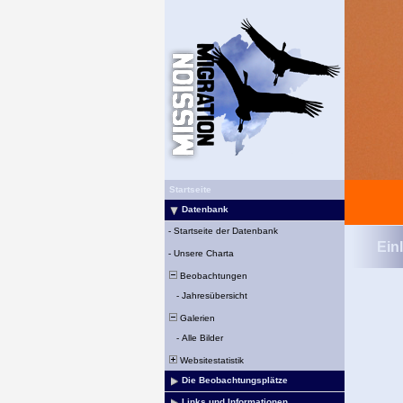
Startseite
Datenbank
-
Startseite der Datenbank
Ein
-
Unsere Charta
Beobachtungen
-
Jahresübersicht
Galerien
-
Alle Bilder
Websitestatistik
Die Beobachtungsplätze
Links und Informationen