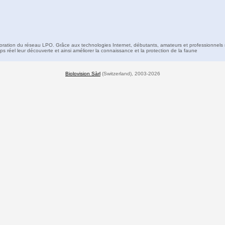
boration du réseau LPO. Grâce aux technologies Internet, débutants, amateurs et professionnels 
s réel leur découverte et ainsi améliorer la connaissance et la protection de la faune
Biolovision Sàrl
(Switzerland), 2003-2026