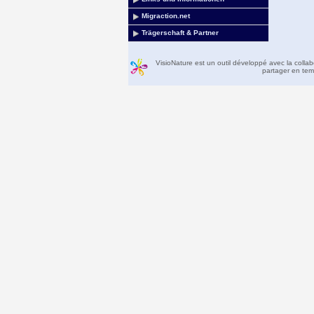
Migraction.net
Trägerschaft & Partner
VisioNature est un outil développé avec la colla
partager en temp