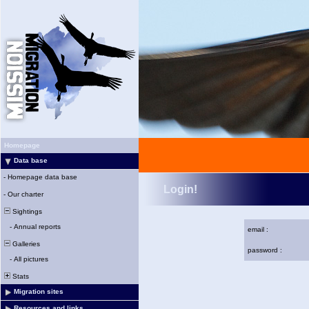
Homepage
Data base
-
Homepage data base
Login!
-
Our charter
Sightings
-
Annual reports
email :
Galleries
password :
-
All pictures
Stats
Migration sites
Resources and links