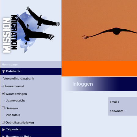
Homepage
Databank
-
Voorstelling databank
Inloggen
-
Overeenkomst
Waarnemingen
-
Jaaroverzicht
email :
Galerijen
paswoord :
-
Alle foto's
Gebruiksstatistieken
Telposten
Bronnen en links