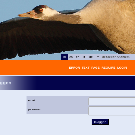
nl
es
en
it
de
fr
Bezoeker Anoniem
ERROR_TEXT_PAGE_REQUIRE_LOGIN
oggen
email :
paswoord :