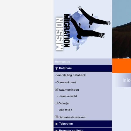
Homepage
Databank
-
Voorstelling databank
Inl
-
Overeenkomst
Waarnemingen
-
Jaaroverzicht
Galerijen
-
Alle foto's
Gebruiksstatistieken
Telposten
Bronnen en links