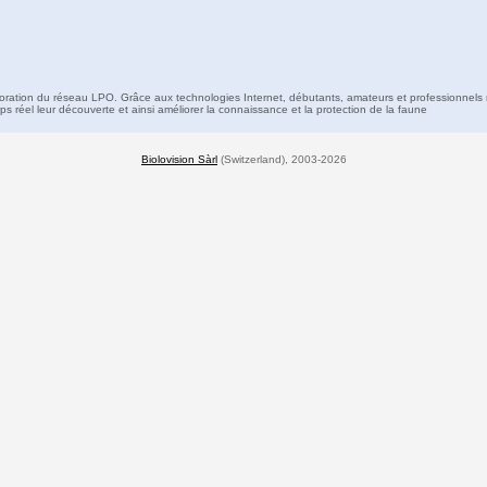
boration du réseau LPO. Grâce aux technologies Internet, débutants, amateurs et professionnels 
s réel leur découverte et ainsi améliorer la connaissance et la protection de la faune
Biolovision Sàrl
(Switzerland), 2003-2026