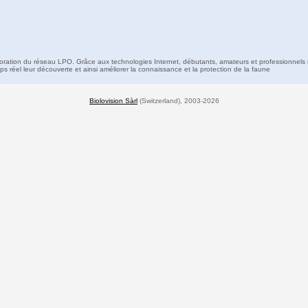
boration du réseau LPO. Grâce aux technologies Internet, débutants, amateurs et professionnels 
s réel leur découverte et ainsi améliorer la connaissance et la protection de la faune
Biolovision Sàrl
(Switzerland), 2003-2026