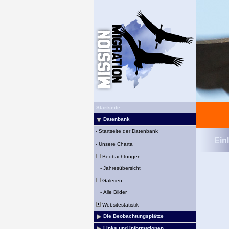
Startseite
Datenbank
-
Startseite der Datenbank
Ein
-
Unsere Charta
Beobachtungen
-
Jahresübersicht
Galerien
-
Alle Bilder
Websitestatistik
Die Beobachtungsplätze
Links und Informationen