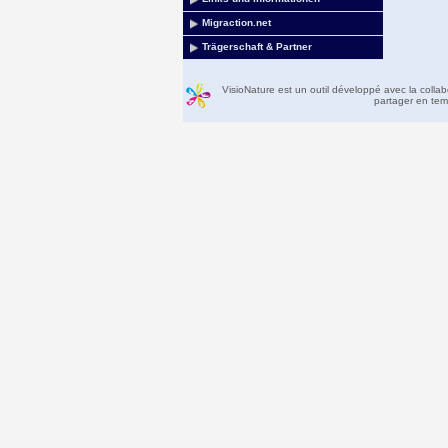
Migraction.net
Trägerschaft & Partner
VisioNature est un outil développé avec la colla
partager en temp