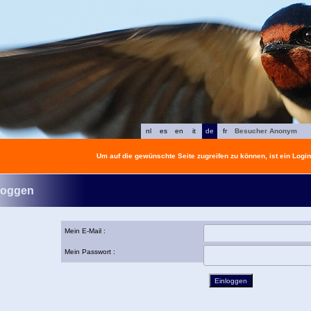
nl
es
en
it
de
fr
Besucher Anonym
Um auf die gewünschte Seite zugreifen zu können, ist ein Login 
loggen
Mein E-Mail :
Mein Passwort :