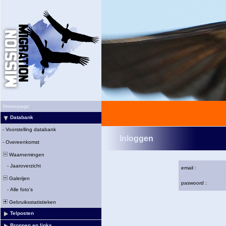
Homepage
Databank
-
Voorstelling databank
Inloggen
-
Overeenkomst
Waarnemingen
-
Jaaroverzicht
email :
Galerijen
paswoord :
-
Alle foto's
Gebruiksstatistieken
Telposten
Bronnen en links