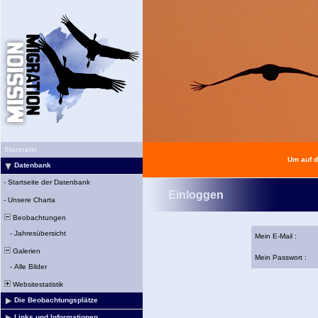
Startseite
Um auf d
Datenbank
-
Startseite der Datenbank
Einloggen
-
Unsere Charta
Beobachtungen
-
Jahresübersicht
Mein E-Mail :
Galerien
Mein Passwort :
-
Alle Bilder
Websitestatistik
Die Beobachtungsplätze
Links und Informationen