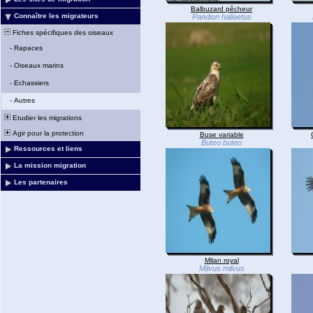
Balbuzard pêcheur
Connaître les migrateurs
Pandion haliaetus
Fiches spécifiques des oiseaux
-
Rapaces
-
Oiseaux marins
-
Echassiers
-
Autres
Etudier les migrations
Agir pour la protection
Buse variable
Buteo buteo
Ressources et liens
La mission migration
Les partenaires
Milan royal
Milvus milvus