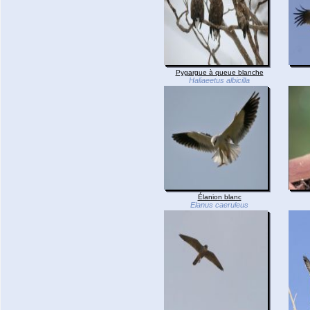
Pygargue à queue blanche
Haliaeetus albicilla
Élanion blanc
Elanus caeruleus