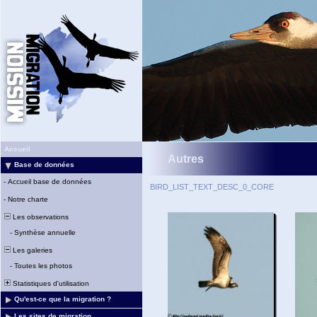
Accueil
Autres
Base de données
-
Accueil base de données
BIRD_LIST_TEXT_DESC_0_CORE
-
Notre charte
Les observations
-
Synthèse annuelle
Les galeries
-
Toutes les photos
Statistiques d'utilisation
Qu'est-ce que la migration ?
Les sites de migration