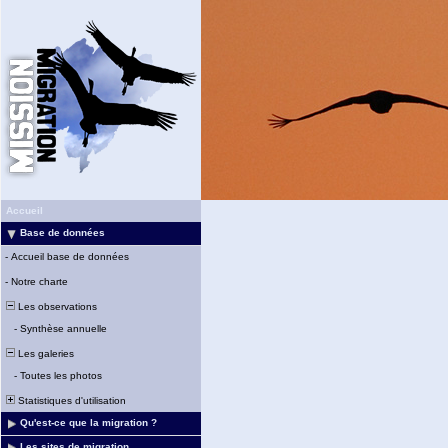
Accueil
Base de données
-
Accueil base de données
-
Notre charte
Les observations
-
Synthèse annuelle
Les galeries
-
Toutes les photos
Statistiques d'utilisation
Qu'est-ce que la migration ?
Les sites de migration