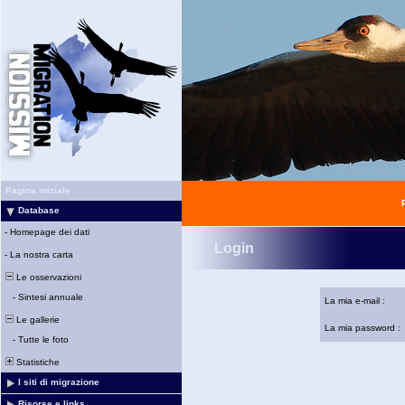
Pagina iniziale
Database
-
Homepage dei dati
Login
-
La nostra carta
Le osservazioni
-
Sintesi annuale
La mia e-mail :
Le gallerie
La mia password :
-
Tutte le foto
Statistiche
I siti di migrazione
Risorse e links