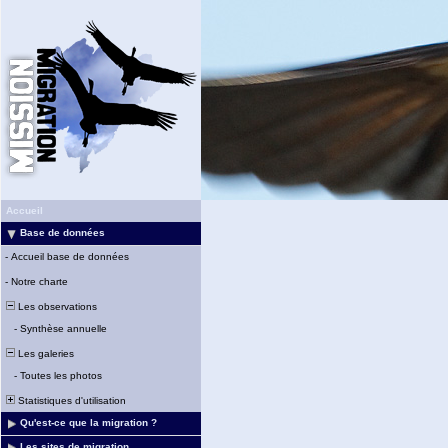
Accueil
Base de données
-
Accueil base de données
-
Notre charte
Les observations
-
Synthèse annuelle
Les galeries
-
Toutes les photos
Statistiques d'utilisation
Qu'est-ce que la migration ?
Les sites de migration