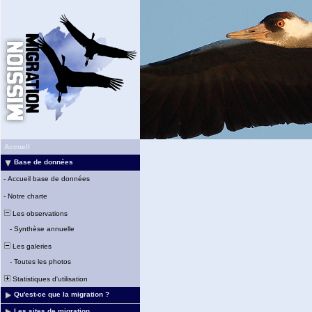
Accueil
Base de données
-
Accueil base de données
-
Notre charte
Les observations
-
Synthèse annuelle
Les galeries
-
Toutes les photos
Statistiques d'utilisation
Qu'est-ce que la migration ?
Les sites de migration