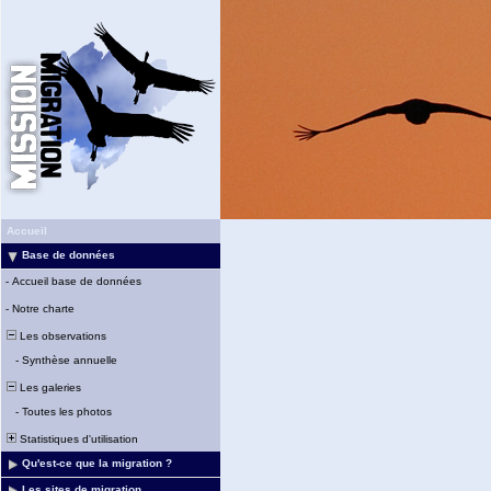
Accueil
Base de données
-
Accueil base de données
-
Notre charte
Les observations
-
Synthèse annuelle
Les galeries
-
Toutes les photos
Statistiques d'utilisation
Qu'est-ce que la migration ?
Les sites de migration