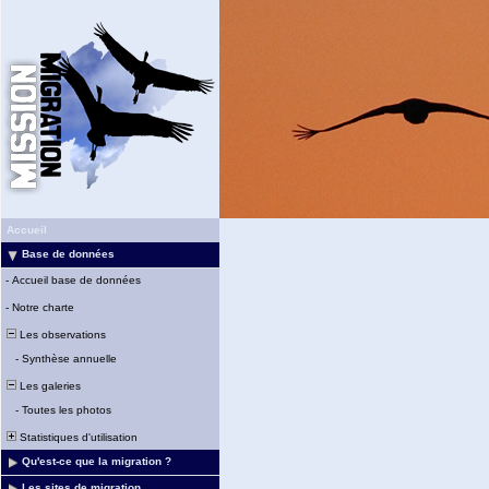
Accueil
Base de données
-
Accueil base de données
-
Notre charte
Les observations
-
Synthèse annuelle
Les galeries
-
Toutes les photos
Statistiques d'utilisation
Qu'est-ce que la migration ?
Les sites de migration