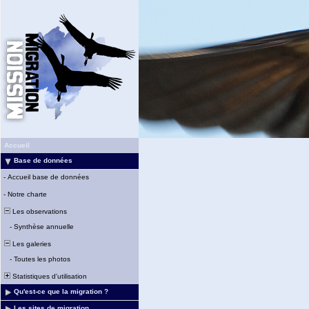
Accueil
Base de données
-
Accueil base de données
-
Notre charte
Les observations
-
Synthèse annuelle
Les galeries
-
Toutes les photos
Statistiques d'utilisation
Qu'est-ce que la migration ?
Les sites de migration