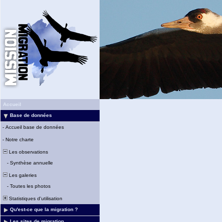
Accueil
Base de données
-
Accueil base de données
-
Notre charte
Les observations
-
Synthèse annuelle
Les galeries
-
Toutes les photos
Statistiques d'utilisation
Qu'est-ce que la migration ?
Les sites de migration