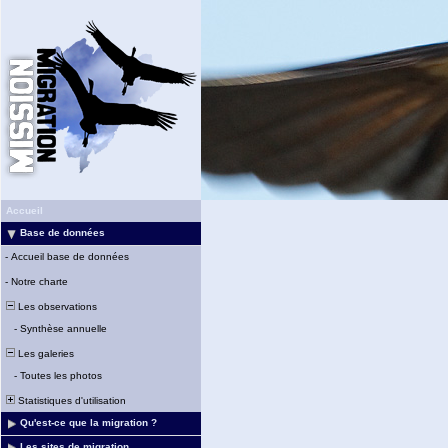
Accueil
Base de données
-
Accueil base de données
-
Notre charte
Les observations
-
Synthèse annuelle
Les galeries
-
Toutes les photos
Statistiques d'utilisation
Qu'est-ce que la migration ?
Les sites de migration