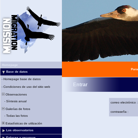
Homepage
Para
Base de datos
-
Homepage base de datos
Entrar
-
Condiciones de uso del sitio web
Observaciones
-
Síntesis anual
correo electrónico :
Galerías de fotos
contraseña :
-
Todas las fotos
Estadísticas de utilización
Los observatorios
Enlaces y recursos