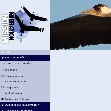
Accueil
Base de données
-
Accueil base de données
-
Notre charte
Les observations
-
Synthèse annuelle
Les galeries
-
Toutes les photos
Statistiques d'utilisation
Qu'est-ce que la migration ?
Les sites de migration