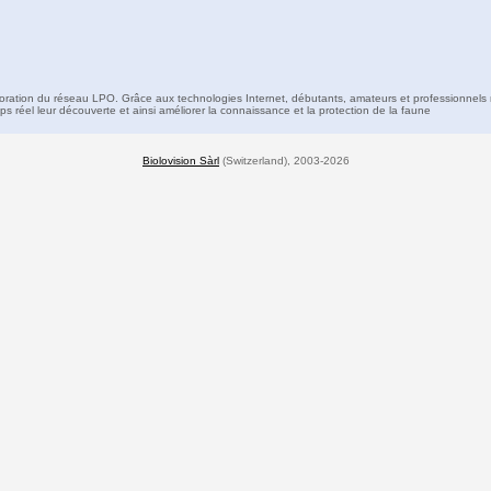
boration du réseau LPO. Grâce aux technologies Internet, débutants, amateurs et professionnels 
s réel leur découverte et ainsi améliorer la connaissance et la protection de la faune
Biolovision Sàrl
(Switzerland), 2003-2026