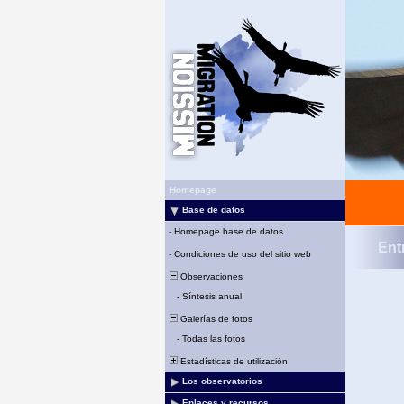
Homepage
Base de datos
-
Homepage base de datos
Ent
-
Condiciones de uso del sitio web
Observaciones
-
Síntesis anual
Galerías de fotos
-
Todas las fotos
Estadísticas de utilización
Los observatorios
Enlaces y recursos