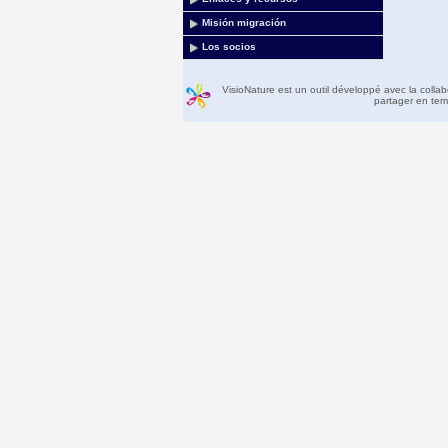
Misión migración
Los socios
VisioNature est un outil développé avec la colla
partager en temp