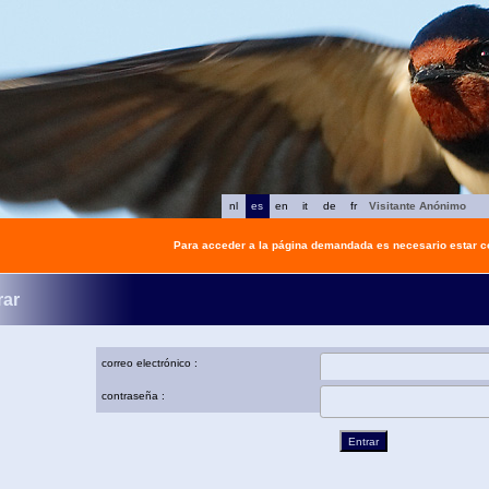
nl
es
en
it
de
fr
Visitante Anónimo
Para acceder a la página demandada es necesario estar 
rar
correo electrónico :
contraseña :