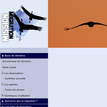
Accueil
Base de données
-
Accueil base de données
-
Notre charte
Les observations
-
Synthèse annuelle
Les galeries
-
Toutes les photos
Statistiques d'utilisation
Qu'est-ce que la migration ?
Les sites de migration