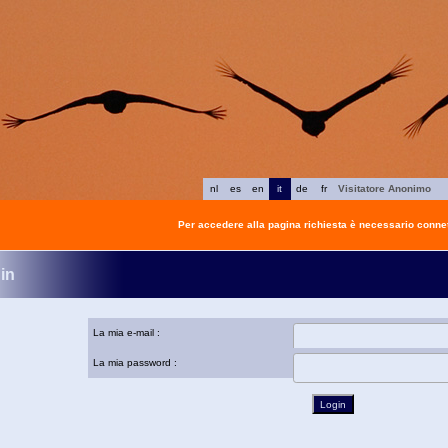
nl
es
en
it
de
fr
Visitatore Anonimo
Per accedere alla pagina richiesta è necessario connet
in
La mia e-mail :
La mia password :