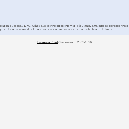
boration du réseau LPO. Grâce aux technologies Internet, débutants, amateurs et professionnels 
s réel leur découverte et ainsi améliorer la connaissance et la protection de la faune
Biolovision Sàrl
(Switzerland), 2003-2026