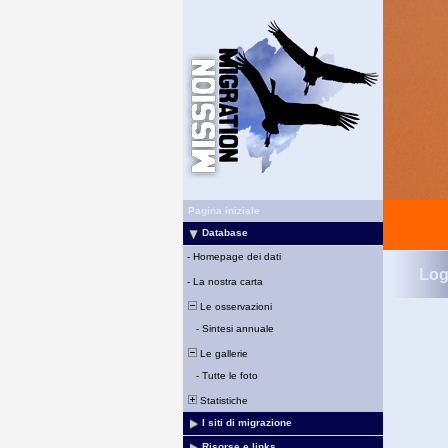
Pagina iniziale
Database
-
Homepage dei dati
Log
-
La nostra carta
Le osservazioni
-
Sintesi annuale
Le gallerie
-
Tutte le foto
Statistiche
I siti di migrazione
Risorse e links