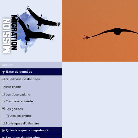
Accueil
Base de données
-
Accueil base de données
-
Notre charte
Les observations
-
Synthèse annuelle
Les galeries
-
Toutes les photos
Statistiques d'utilisation
Qu'est-ce que la migration ?
Les sites de migration