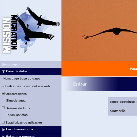
Homepage
Para
Base de datos
-
Homepage base de datos
Entrar
-
Condiciones de uso del sitio web
Observaciones
-
Síntesis anual
correo electrónico :
Galerías de fotos
contraseña :
-
Todas las fotos
Estadísticas de utilización
Los observatorios
Enlaces y recursos