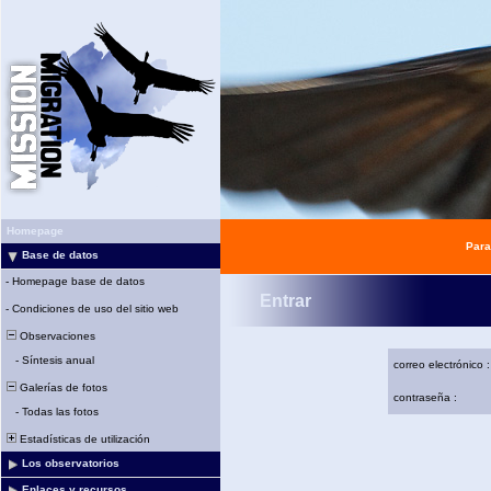
Homepage
Para
Base de datos
-
Homepage base de datos
Entrar
-
Condiciones de uso del sitio web
Observaciones
-
Síntesis anual
correo electrónico :
Galerías de fotos
contraseña :
-
Todas las fotos
Estadísticas de utilización
Los observatorios
Enlaces y recursos