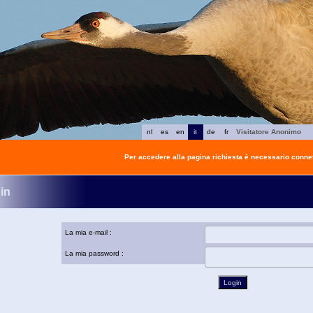
nl
es
en
it
de
fr
Visitatore Anonimo
Per accedere alla pagina richiesta è necessario connet
in
La mia e-mail :
La mia password :