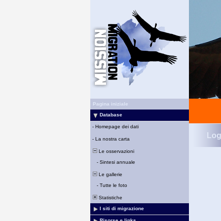
Pagina iniziale
Database
-
Homepage dei dati
Log
-
La nostra carta
Le osservazioni
-
Sintesi annuale
Le gallerie
-
Tutte le foto
Statistiche
I siti di migrazione
Risorse e links