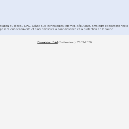
boration du réseau LPO. Grâce aux technologies Internet, débutants, amateurs et professionnels 
s réel leur découverte et ainsi améliorer la connaissance et la protection de la faune
Biolovision Sàrl
(Switzerland), 2003-2026