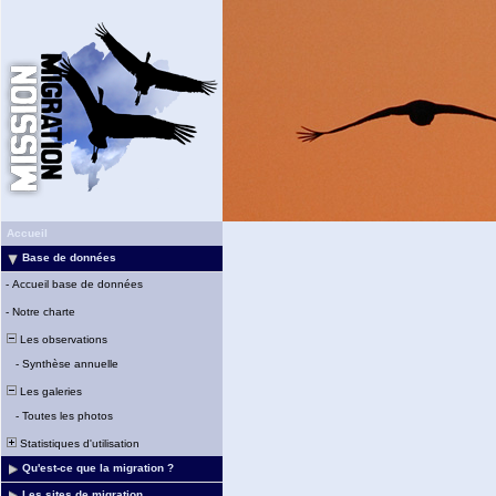
Accueil
Base de données
-
Accueil base de données
-
Notre charte
Les observations
-
Synthèse annuelle
Les galeries
-
Toutes les photos
Statistiques d'utilisation
Qu'est-ce que la migration ?
Les sites de migration