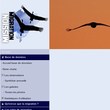
Accueil
Base de données
-
Accueil base de données
-
Notre charte
Les observations
-
Synthèse annuelle
Les galeries
-
Toutes les photos
Statistiques d'utilisation
Qu'est-ce que la migration ?
Les sites de migration