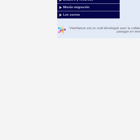
Misión migración
Los socios
VisioNature est un outil développé avec la colla
partager en temp