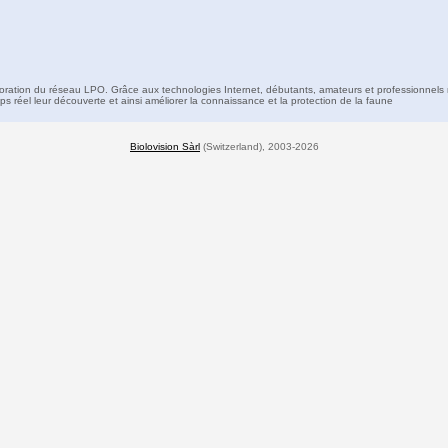
boration du réseau LPO. Grâce aux technologies Internet, débutants, amateurs et professionnels 
s réel leur découverte et ainsi améliorer la connaissance et la protection de la faune
Biolovision Sàrl
(Switzerland), 2003-2026