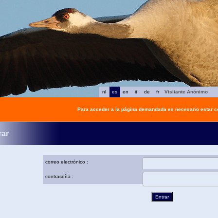
nl
es
en
it
de
fr
Visitante Anónimo
Para acceder a la página demandada es necesario estar 
rar
correo electrónico :
contraseña :