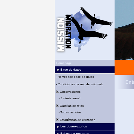
Homepage
Base de datos
-
Homepage base de datos
Ent
-
Condiciones de uso del sitio web
Observaciones
-
Síntesis anual
Galerías de fotos
-
Todas las fotos
Estadísticas de utilización
Los observatorios
Enlaces y recursos