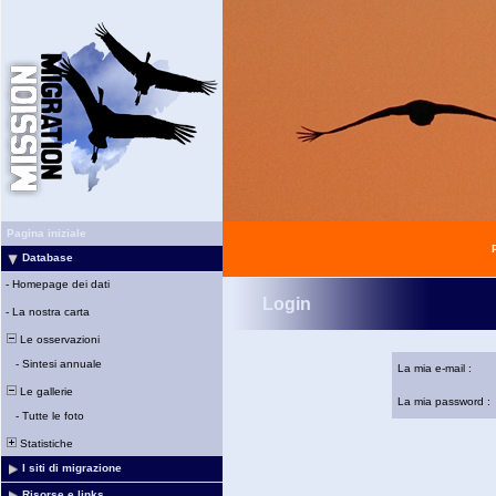
Pagina iniziale
Database
-
Homepage dei dati
Login
-
La nostra carta
Le osservazioni
-
Sintesi annuale
La mia e-mail :
Le gallerie
La mia password :
-
Tutte le foto
Statistiche
I siti di migrazione
Risorse e links