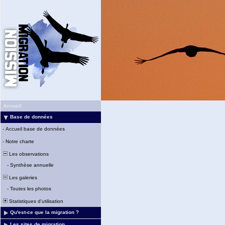
Accueil
Base de données
-
Accueil base de données
-
Notre charte
Les observations
-
Synthèse annuelle
Les galeries
-
Toutes les photos
Statistiques d'utilisation
Qu'est-ce que la migration ?
Les sites de migration