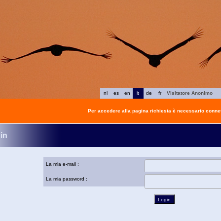
nl
es
en
it
de
fr
Visitatore Anonimo
Per accedere alla pagina richiesta è necessario connet
in
La mia e-mail :
La mia password :