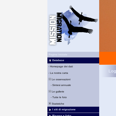
Pagina iniziale
Database
-
Homepage dei dati
Log
-
La nostra carta
Le osservazioni
-
Sintesi annuale
Le gallerie
-
Tutte le foto
Statistiche
I siti di migrazione
Risorse e links