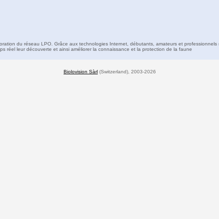
boration du réseau LPO. Grâce aux technologies Internet, débutants, amateurs et professionnels 
s réel leur découverte et ainsi améliorer la connaissance et la protection de la faune
Biolovision Sàrl
(Switzerland), 2003-2026