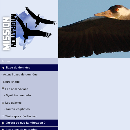
Accueil
Base de données
-
Accueil base de données
-
Notre charte
Les observations
-
Synthèse annuelle
Les galeries
-
Toutes les photos
Statistiques d'utilisation
Qu'est-ce que la migration ?
Les sites de migration