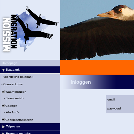
Homepage
Databank
-
Voorstelling databank
Inloggen
-
Overeenkomst
Waarnemingen
-
Jaaroverzicht
email :
Galerijen
paswoord :
-
Alle foto's
Gebruiksstatistieken
Telposten
Bronnen en links