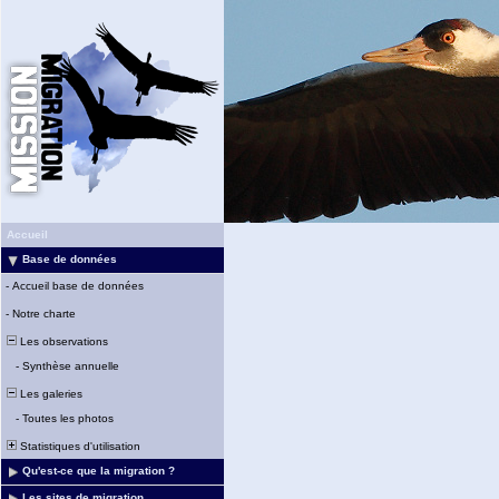
Accueil
Base de données
-
Accueil base de données
-
Notre charte
Les observations
-
Synthèse annuelle
Les galeries
-
Toutes les photos
Statistiques d'utilisation
Qu'est-ce que la migration ?
Les sites de migration