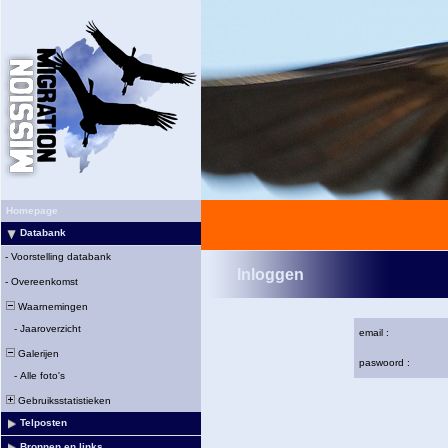
Homepage
Databank
-
Voorstelling databank
Inloggen
-
Overeenkomst
Waarnemingen
-
Jaaroverzicht
email :
Galerijen
paswoord :
-
Alle foto's
Gebruiksstatistieken
Telposten
Bronnen en links