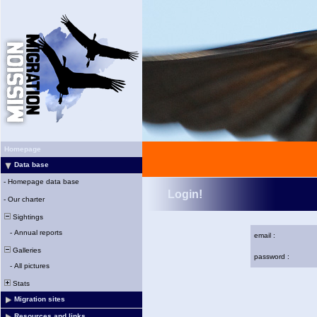
Homepage
Data base
-
Homepage data base
Login!
-
Our charter
Sightings
-
Annual reports
email :
Galleries
password :
-
All pictures
Stats
Migration sites
Resources and links