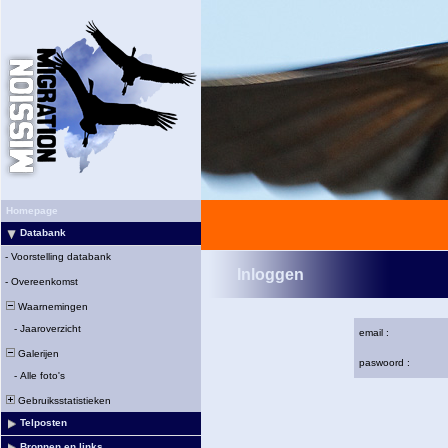
Homepage
Databank
-
Voorstelling databank
Inloggen
-
Overeenkomst
Waarnemingen
-
Jaaroverzicht
email :
Galerijen
paswoord :
-
Alle foto's
Gebruiksstatistieken
Telposten
Bronnen en links