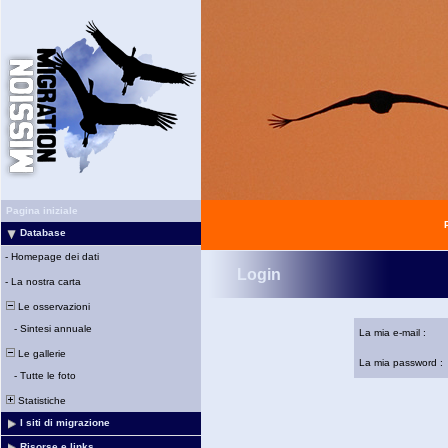
Pagina iniziale
Database
-
Homepage dei dati
Login
-
La nostra carta
Le osservazioni
-
Sintesi annuale
La mia e-mail :
Le gallerie
La mia password :
-
Tutte le foto
Statistiche
I siti di migrazione
Risorse e links