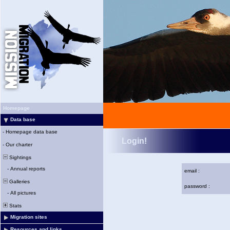
Homepage
Data base
-
Homepage data base
Login!
-
Our charter
Sightings
-
Annual reports
email :
Galleries
password :
-
All pictures
Stats
Migration sites
Resources and links